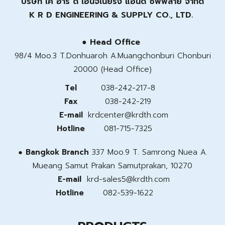
บริษัท เค อาร์ ดี เอ็นจิเนียริ่ง แอนด์ ซัพพลาย จำกัด
K R D ENGINEERING & SUPPLY CO., LTD.
● Head Office
98/4 Moo.3 T.Donhuaroh A.Muangchonburi Chonburi
20000 (Head Office)
Tel
038-242-217-8
Fax
038-242-219
E-mail
krdcenter@krdth.com
Hotline
081-715-7325
●
Bangkok Branch
337 Moo.9 T. Samrong Nuea A.
Mueang Samut Prakan
Samutprakan, 10270
E-mail
krd-sales5@krdth.com
Hotline
082-539-1622