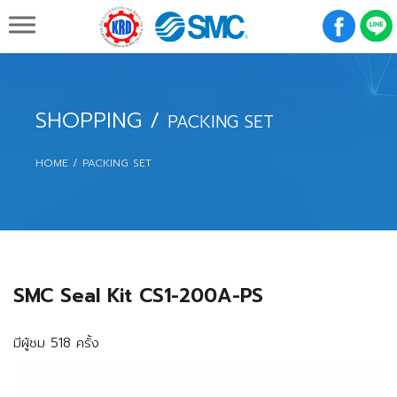
K R D Engineering & Supply Co.,Ltd.
SHOPPING
/
PACKING SET
HOME
PACKING SET
SMC Seal Kit CS1-200A-PS
มีผู้ชม 518 ครั้ง