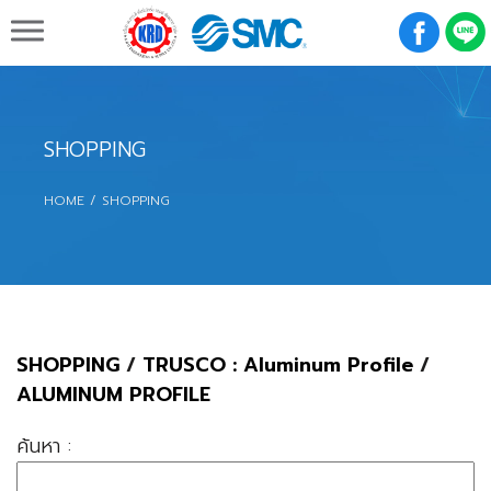
K R D Engineering & Supply Co.,Ltd.
SHOPPING
HOME
SHOPPING
SHOPPING
/
TRUSCO : Aluminum Profile
/
ALUMINUM PROFILE
ค้นหา :