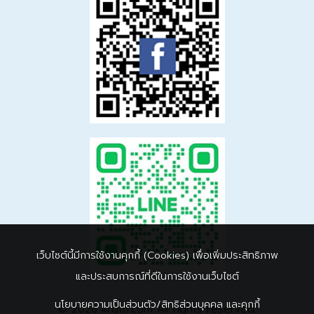
เว็บไซต์นี้มีการใช้งานคุกกี้ (Cookies) เพื่อเพิ่มประสิทธิภาพ
และประสบการณ์ที่ดีในการใช้งานเว็บไซต์
นโยบายความเป็นส่วนตัว/สิทธิส่วนบุคคล และคุกกี้
© 2026 krdth.com All rights reserved.