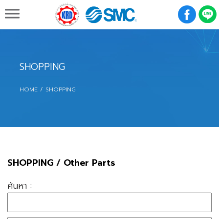
K R D Engineering & Supply Co.,Ltd.
SHOPPING
HOME
SHOPPING
SHOPPING
/
Other Parts
ค้นหา :