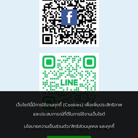
เว็บไซต์นี้มีการใช้งานคุกกี้ (Cookies) เพื่อเพิ่มประสิทธิภาพ
และประสบการณ์ที่ดีในการใช้งานเว็บไซต์
นโยบายความเป็นส่วนตัว/สิทธิส่วนบุคคล และคุกกี้
© 2026 krdth.com All rights reserved.