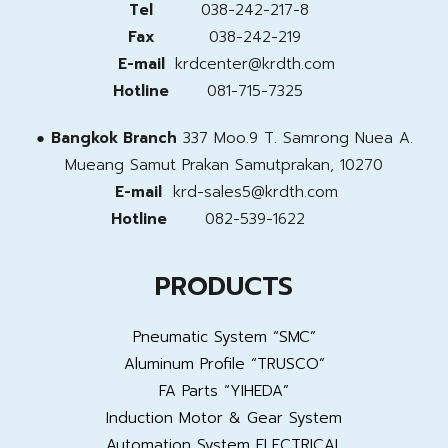
Tel
038-242-217-8
Fax
038-242-219
E-mail
krdcenter@krdth.com
Hotline
081-715-7325
●
Bangkok Branch
337 Moo.9 T. Samrong Nuea A.
Mueang Samut Prakan
Samutprakan, 10270
E-mail
krd-sales5@krdth.com
Hotline
082-539-1622
PRODUCTS
Pneumatic System “SMC”
Aluminum Profile “TRUSCO”
FA Parts “YIHEDA”
Induction Motor & Gear System
Automation System ELECTRICAL