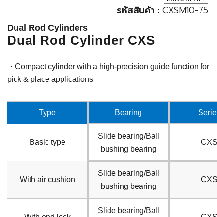
รหัสสินค้า :
CXSM10-75
Dual Rod Cylinders
Dual Rod Cylinder CXS
・Compact cylinder with a high-precision guide function for
pick & place applications​
Type
Bearing
Serie
Slide bearing/Ball
Basic type
CX
bushing bearing
Slide bearing/Ball
With air cushion
CX
bushing bearing
Slide bearing/Ball
With end lock
CX