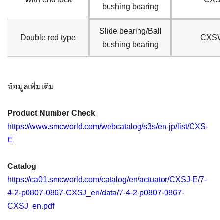
bushing bearing
Slide bearing/Ball
Double rod type
CXS
bushing bearing
ข้อมูลเพิ่มเติม
Product Number Check
https://www.smcworld.com/webcatalog/s3s/en-jp/list/CXS-
E
Catalog
https://ca01.smcworld.com/catalog/en/actuator/CXSJ-E/7-
4-2-p0807-0867-CXSJ_en/data/7-4-2-p0807-0867-
CXSJ_en.pdf