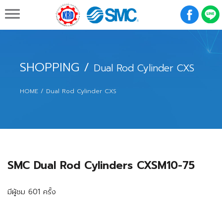
K R D Engineering & Supply Co.,Ltd.
SHOPPING
/
Dual Rod Cylinder CXS
HOME
Dual Rod Cylinder CXS
SMC Dual Rod Cylinders CXSM10-75
มีผู้ชม 601 ครั้ง