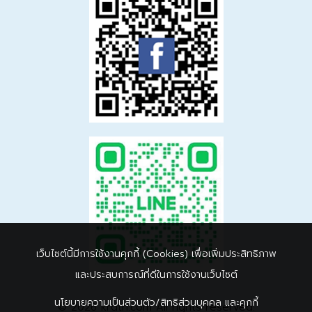
เว็บไซต์นี้มีการใช้งานคุกกี้ (Cookies) เพื่อเพิ่มประสิทธิภาพ
และประสบการณ์ที่ดีในการใช้งานเว็บไซต์
นโยบายความเป็นส่วนตัว/สิทธิส่วนบุคคล และคุกกี้
© 2026 krdth.com All rights reserved.